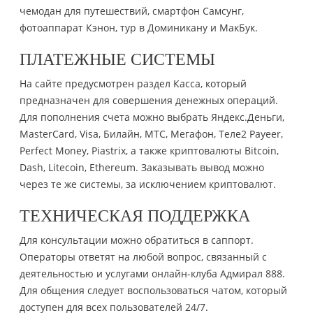
чемодан для путешествий, смартфон Самсунг,
фотоаппарат Кэнон, тур в Доминикану и МакБук.
ПЛАТЕЖНЫЕ СИСТЕМЫ
На сайте предусмотрен раздел Касса, который
предназначен для совершения денежных операций.
Для пополнения счета можно выбрать Яндекс.Деньги,
MasterCard, Visa, Билайн, МТС, Мегафон, Теле2 Payeer,
Perfect Money, Piastrix, а также криптовалюты Bitcoin,
Dash, Litecoin, Ethereum. Заказывать вывод можно
через те же системы, за исключением криптовалют.
ТЕХНИЧЕСКАЯ ПОДДЕРЖКА
Для консультации можно обратиться в саппорт.
Операторы ответят на любой вопрос, связанный с
деятельностью и услугами онлайн-клуба Адмирал 888.
Для общения следует воспользоваться чатом, который
доступен для всех пользователей 24/7.