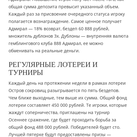
общая сумма депозита превысит указанный объем.
Каждый раз за присвоение очередного статуса игроку
полагается вознаграждение. Самое ценное получает
Адмирал — 18% возврат, бездеп 60 888 рублей,
множитель дублонов 3х. Дублоны — внутренняя валюта
гемблингового клуба 888 Адмирал, ее можно
обменивать на реальные деньги.
РЕГУЛЯРНЫЕ ЛОТЕРЕИ И
ТУРНИРЫ
Каждый день на протяжении недели в рамках лотереи
Остров сокровищ разыгрывается по пять бездепов.
Чем ближе выходные, тем выше их сумма. Общий фонд
лотереи составляет 450 000 рублей. Те игроки, которые
жаждут соперничества, приглашены на турнир
Осеннее сражение, где будет проходить борьба за
общий фонд 488 000 рублей. Победителей будет сто.
Лучшей пятерке будут предоставлены призы —