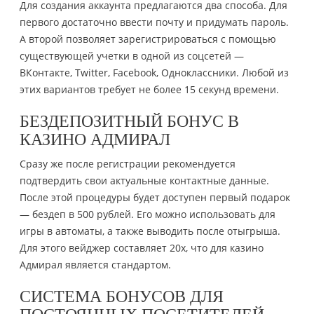
Для создания аккаунта предлагаются два способа. Для
первого достаточно ввести почту и придумать пароль.
А второй позволяет зарегистрироваться с помощью
существующей учетки в одной из соцсетей —
ВКонтакте, Twitter, Facebook, Одноклассники. Любой из
этих вариантов требует не более 15 секунд времени.
БЕЗДЕПОЗИТНЫЙ БОНУС В
КАЗИНО АДМИРАЛ
Сразу же после регистрации рекомендуется
подтвердить свои актуальные контактные данные.
После этой процедуры будет доступен первый подарок
— бездеп в 500 рублей. Его можно использовать для
игры в автоматы, а также выводить после отыгрыша.
Для этого вейджер составляет 20х, что для казино
Адмирал является стандартом.
СИСТЕМА БОНУСОВ ДЛЯ