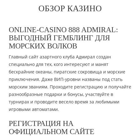
ОБЗОР КАЗИНО
ONLINE-CASINO 888 ADMIRAL:
ВЫГОДНЫЙ ГЕМБЛИНГ ДЛЯ
МОРСКИХ ВОЛКОВ
Главный сайт азартного клуба Адмирал создан
специально для тех, кого интересуют и манят
бескрайние океаны, пиратские сокровища и морские
приключения. Даже ВИП-уровни названы под стать
морским званиям. Проходите регистрацию и получайте
разнообразные подарки и бонусы, участвуйте в
турнирах и проводите весело время за любимыми
игровыми автоматами.
РЕГИСТРАЦИЯ НА
ОФИЦИАЛЬНОМ САЙТЕ