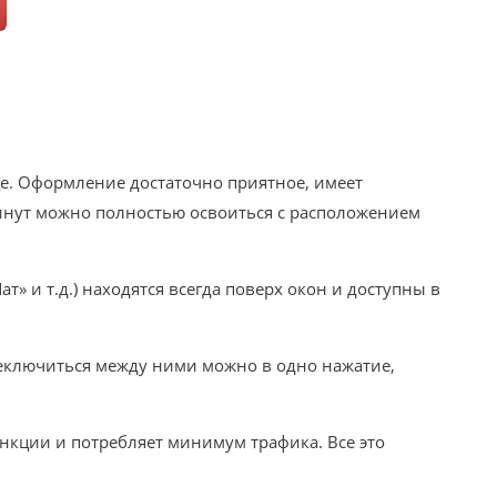
е. Оформление достаточно приятное, имеет
минут можно полностью освоиться с расположением
т» и т.д.) находятся всегда поверх окон и доступны в
реключиться между ними можно в одно нажатие,
ункции и потребляет минимум трафика. Все это