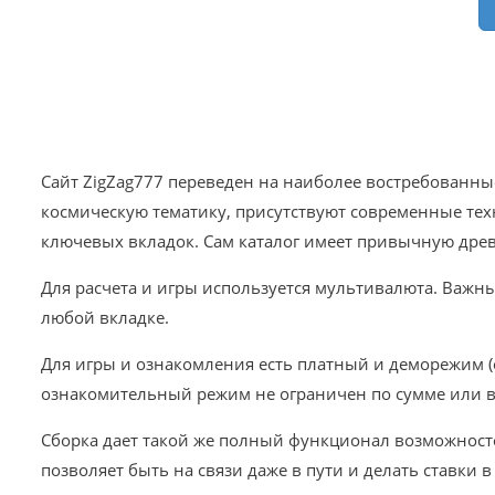
Сайт ZigZag777 переведен на наиболее востребованны
космическую тематику, присутствуют современные тех
ключевых вкладок. Сам каталог имеет привычную др
Для расчета и игры используется мультивалюта. Важные 
любой вкладке.
Для игры и ознакомления есть платный и деморежим (
ознакомительный режим не ограничен по сумме или 
Сборка дает такой же полный функционал возможностей
позволяет быть на связи даже в пути и делать ставки