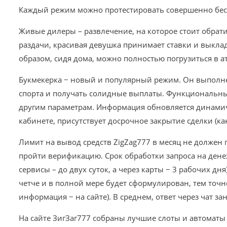
Каждый режим можно протестировать совершенно беспл
Живые дилеры – развлечение, на которое стоит обрат
раздачи, красивая девушка принимает ставки и выкла
образом, сидя дома, можно полностью погрузиться в 
Букмекерка − новый и популярный режим. Он выполнен
спорта и получать солидные выплаты. Функциональные
другим параметрам. Информация обновляется динамич
кабинете, присутствует досрочное закрытие сделки (как
Лимит на вывод средств ZigZag777 в месяц не должен 
пройти верификацию. Срок обработки запроса на дене
сервисы – до двух суток, а через карты − 3 рабочих дн
четче и в полной мере будет сформулирован, тем точн
информация − на сайте). В среднем, ответ через чат зан
На сайте ЗигЗаг777 собраны лучшие слоты и автоматы 