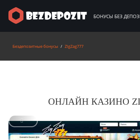
БОНУСЫ БЕЗ ДЕПОЗ
Бонусы без депозита
Бездепозитные бонусы
/
ZIgZag777
Vulkan Olimp
Vulkan Grand
FlintCasino
RioBet
ОНЛАЙН КАЗИНО Z
Еще