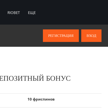
RIOBET
ЕЩЕ
РЕГИСТРАЦИЯ
ВХОД
ДЕПОЗИТНЫЙ БОНУС
10 фриспинов