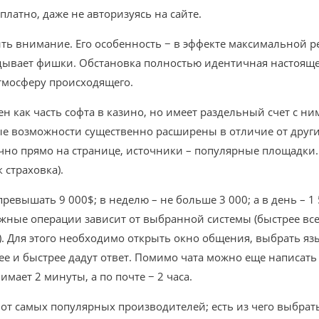
атно, даже не авторизуясь на сайте.
ить внимание. Его особенность − в эффекте максимальной р
дывает фишки. Обстановка полностью идентичная настоящем
атмосферу происходящего.
 как часть софта в казино, но имеет раздельный счет с н
 возможности существенно расширены в отличие от других 
но прямо на странице, источники – популярные площадки.
 страховка).
превышать 9 000$; в неделю – не больше 3 000; а в день – 
жные операции зависит от выбранной системы (быстрее все
я). Для этого необходимо открыть окно общения, выбрать яз
ее и быстрее дадут ответ. Помимо чата можно еще написать
имает 2 минуты, а по почте − 2 часа.
от самых популярных производителей; есть из чего выбрат