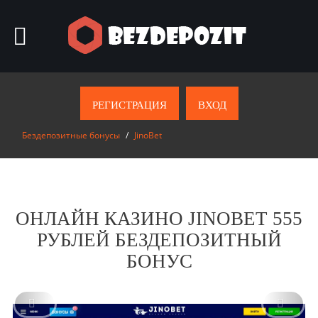
Бонусы без депозита
РЕГИСТРАЦИЯ
ВХОД
Vulkan Olimp
Бездепозитные бонусы
/
JinoBet
Vulkan Grand
FlintCasino
RioBet
ОНЛАЙН КАЗИНО JINOBET 555
РУБЛЕЙ БЕЗДЕПОЗИТНЫЙ
Еще
БОНУС