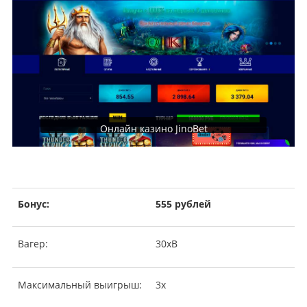
Онлайн казино JinoBet
Бонус:
555 рублей
Вагер:
30хВ
Максимальный выигрыш:
3х