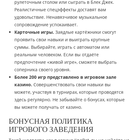
рулеточным столом или сыграть в Блек Джек.
Реалистичные спецэффекты доставят вам
удовольствие. Ненавязчивое музыкальное
сопровождение успокаивает.
Карточные игры.
Заядлые картёжники смогут
проявить свои навыки и выиграть крупные
суммы. Выбирайте, играть с автоматом или
реальным человеком. Если вы отдаёте
предпочтение «живой игре», сможете выбрать
соперника своего уровня.
Более 200 игр представлено в игровом зале
казино.
Совершенствовать свои навыки вы
можете, участвуя в турнирах, которые проводятся
здесь регулярно. Не забывайте о бонусах, которые
вы можете получать от казино.
БОНУСНАЯ ПОЛИТИКА
ИГРОВОГО ЗАВЕДЕНИЯ