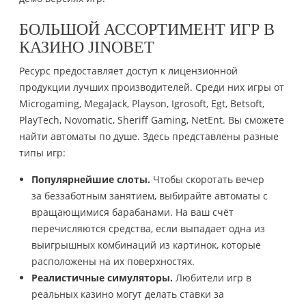
БОЛЬШОЙ АССОРТИМЕНТ ИГР В
КАЗИНО JINOBET
Ресурс предоставляет доступ к лицензионной
продукции лучших производителей. Среди них игры от
Microgaming, MegaJack, Playson, Igrosoft, Egt, Betsoft,
PlayTech, Novomatic, Sheriff Gaming, NetEnt. Вы сможете
найти автоматы по душе. Здесь представлены разные
типы игр:
Популярнейшие слоты.
Чтобы скоротать вечер
за беззаботным занятием, выбирайте автоматы с
вращающимися барабанами. На ваш счёт
перечисляются средства, если выпадает одна из
выигрышных комбинаций из картинок, которые
расположены на их поверхностях.
Реалистичные симуляторы.
Любители игр в
реальных казино могут делать ставки за