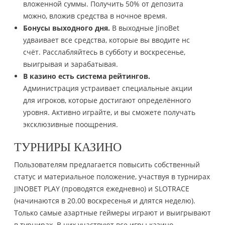
вложенной суммы. Получить 50% от депозита
можно, вложив средства в ночное время.
Бонусы выходного дня.
В выходные JinoBet
удваивает все средства, которые вы вводите нс
счёт. Расслабляйтесь в субботу и воскресенье,
выигрывая и зарабатывая.
В казино есть система рейтингов.
Администрация устраивает специальные акции
для игроков, которые достигают определённого
уровня. Активно играйте, и вы сможете получать
эксклюзивные поощрения.
ТУРНИРЫ КАЗИНО
Пользователям предлагается повысить собственный
статус и материальное положение, участвуя в турнирах
JINOBET PLAY (проводятся ежедневно) и SLOTRACE
(начинаются в 20.00 воскресенья и длятся неделю).
Только самые азартные геймеры играют и выигрывают
в турнирах. В них участвуют все игры казино.